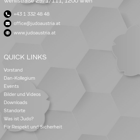
Wehlistraße 29/1/111, 1200 Wien
+43 1 332 48 48
office@judoaustria.at
www.judoaustria.at
QUICK LINKS
Vorstand
Dan-Kollegium
Events
Bilder und Videos
Downloads
Standorte
Was ist Judo?
Für Respekt und Sicherheit