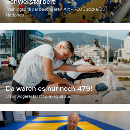
Schwerstarbeit
Trainingsdrill der besonderen Art - 700 Judoka/30
Nationen
Da waren es nur noch 479!
U18: Wögerer lässt Guayaquil aus