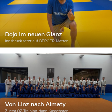
Dojo im neuen Glanz
Innsbruck setzt auf BERGER-Matten
Von Linz nach Almaty
Zuerst OZ-Training, dann Kasachstan