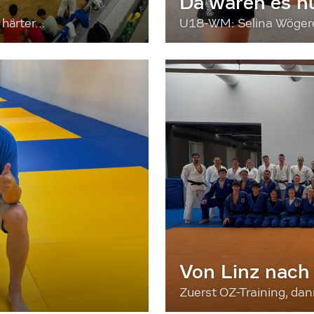
Da waren es n
härter...
U18-WM: Selina Wögerer
Von Linz nach
Zuerst OZ-Training, da