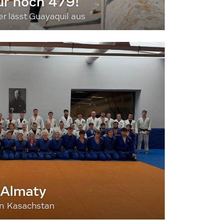
ur noch 479!
 lässt Guayaquil aus
 Almaty
nn Kasachstan