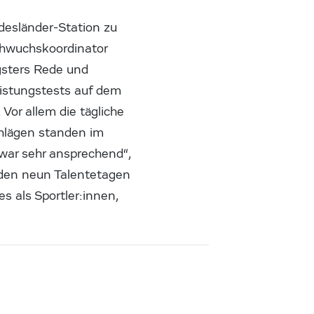
desländer-Station zu
chwuchskoordinator
gsters Rede und
istungstests auf dem
Vor allem die tägliche
chlägen standen im
 war sehr ansprechend“,
 den neun Talentetagen
es als Sportler:innen,