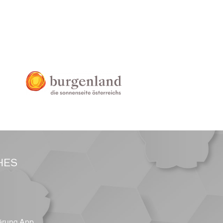
HES
ärung App