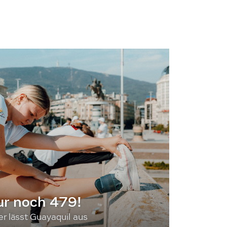
ur noch 479!
 lässt Guayaquil aus