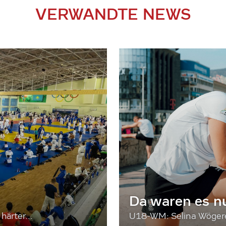
VERWANDTE NEWS
Da waren es n
härter...
U18-WM: Selina Wögerer