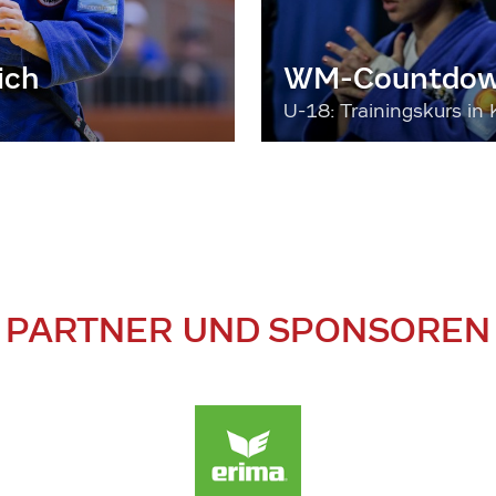
ich
WM-Countdown
U-18: Trainingskurs in 
PARTNER UND SPONSOREN