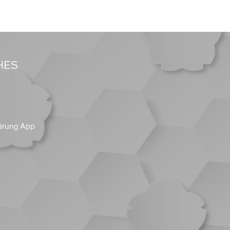
HES
ärung App