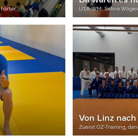
härter...
U18-WM: Selina Wögerer
Von Linz nach
Zuerst OZ-Training, da