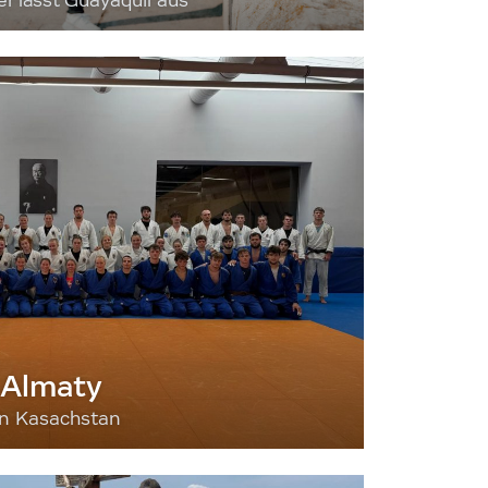
 lässt Guayaquil aus
 Almaty
nn Kasachstan