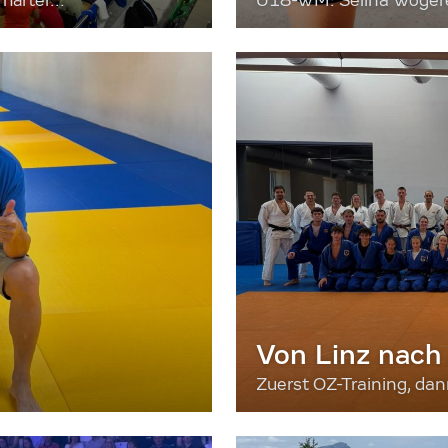
härter...
U18-WM: Selina Wögerer
Von Linz nach
Zuerst OZ-Training, da