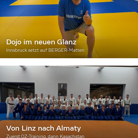
Dojo im neuen Glanz
Innsbruck setzt auf BERGER-Matten
Von Linz nach Almaty
Zuerst OZ-Training, dann Kasachstan