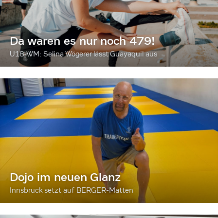
Da waren es nur noch 479!
U18-WM: Selina Wögerer lässt Guayaquil aus
Dojo im neuen Glanz
Innsbruck setzt auf BERGER-Matten