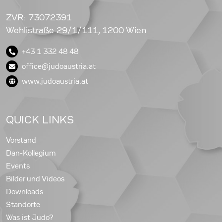
ZVR: 73072391
Wehlistraße 29/1/111, 1200 Wien
+43 1 332 48 48
office@judoaustria.at
www.judoaustria.at
QUICK LINKS
Vorstand
Dan-Kollegium
Events
Bilder und Videos
Downloads
Standorte
Was ist Judo?