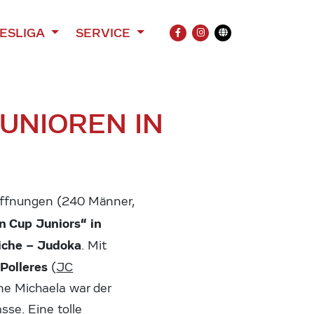
ESLIGA
SERVICE
FACEBOOK
INSTAGRAM
Übersetzung
UNIOREN IN
ffnungen (240 Männer,
n Cup Juniors“ in
liche – Judoka
. Mit
Polleres
(
JC
ene Michaela war der
sse. Eine tolle