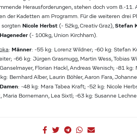
ommende Herausforderungen, stehen doch vom 8.-11. A
n der Kadetten am Programm. Für die weiteren drei Pl
Nicole Herbst
Stefan 
 sorgten
(- 52kg, Creativ Graz),
Hageneder
(- 100kg, Union Kirchham).
Männer
doka
:
: -55 kg: Lorenz Wildner; -60 kg: Stefan K
iter; -66 kg: Jürgen Grasmugg, Martin Wess, Tobias Wi
k Ganselmayer, Florian Hackl, Andreas Wenisch; -81 kg:
 kg: Bernhard Alber, Laurin Böhler, Aaron Fara, Johann
Damen
: -48 kg: Mara Tabea Kraft; -52 kg: Nicole Herb
, Maria Bornemann, Lea Sixtl; -63 kg: Susanne Lechner