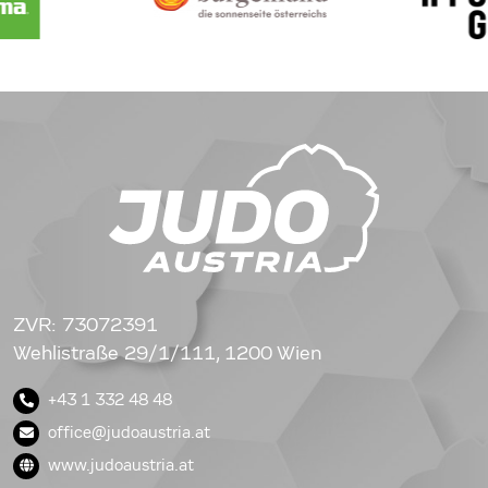
ZVR: 73072391
Wehlistraße 29/1/111, 1200 Wien
+43 1 332 48 48
office@judoaustria.at
www.judoaustria.at