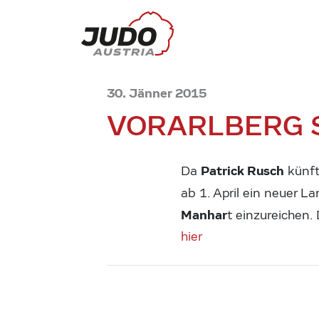
30. Jänner 2015
VORARLBERG 
Patrick Rusch
Da
künfti
ab 1. April ein neuer L
Manhar
t einzureichen
hier