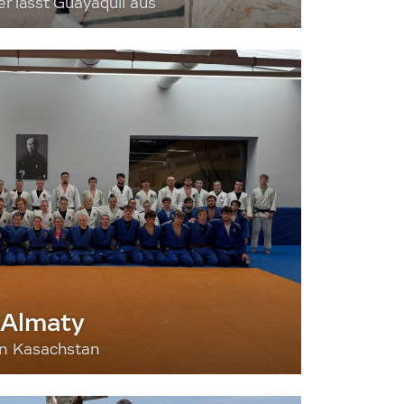
 lässt Guayaquil aus
 Almaty
nn Kasachstan