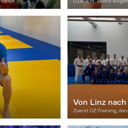
härter...
U18-WM: Selina Wögerer
Von Linz nach
Zuerst OZ-Training, da