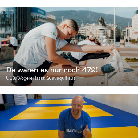
Da waren es nur noch 479!
U18: Wögerer lässt Guayaquil aus