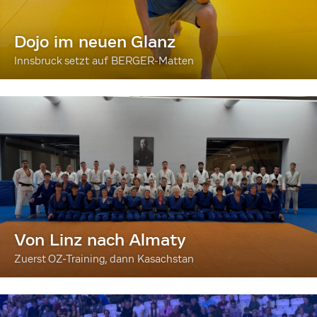
Dojo im neuen Glanz
Innsbruck setzt auf BERGER-Matten
Von Linz nach Almaty
Zuerst OZ-Training, dann Kasachstan