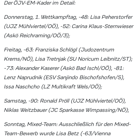
Der ÖJV-EM-Kader im Detail:
Donnerstag, 1. Wettkampftag, -48: Lisa Peherstorfer
(UJZ Mühlviertel/OÖ), -52: Carina Klaus-Sternwieser
(Askö Reichraming/OÖ/3);
Freitag, -63: Franziska Schlögl (Judozentrum
Krems/NÖ), Lisa Tretnjak (SU Noricum Leibnitz/ST);
-73: Alexander Kaserer (Askö Bad Ischl/OÖ), -81:
Lenz Naprudnik (ESV Sanjindo Bischofshofen/S),
Issa Naschcho (LZ Multikraft Wels/OÖ);
Samstag, -90: Ronald Pröll (UJZ Mühlviertel/OÖ),
Niklas Weitzbauer (JC Sparkasse Wimpassing/NÖ)
;
Sonntag, Mixed-Team: Ausschließlich für den Mixed-
Team-Bewerb wurde Lisa Betz (-63/Vienna