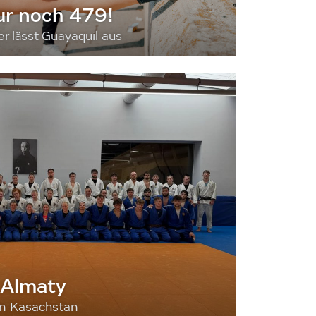
ur noch 479!
 lässt Guayaquil aus
 Almaty
nn Kasachstan