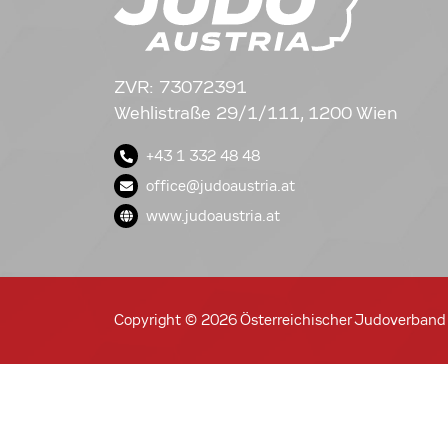
ZVR: 73072391
Wehlistraße 29/1/111, 1200 Wien
+43 1 332 48 48
office@judoaustria.at
www.judoaustria.at
Copyright © 2026 Österreichischer Judoverband