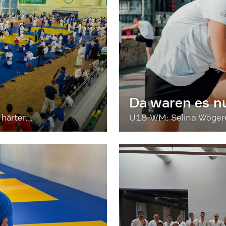
Da waren es n
härter...
U18-WM: Selina Wögerer