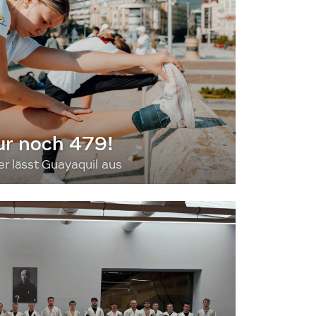
ur noch 479!
 lässt Guayaquil aus