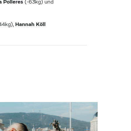
a Polleres
(-63kg) und
Hannah Köll
44kg),