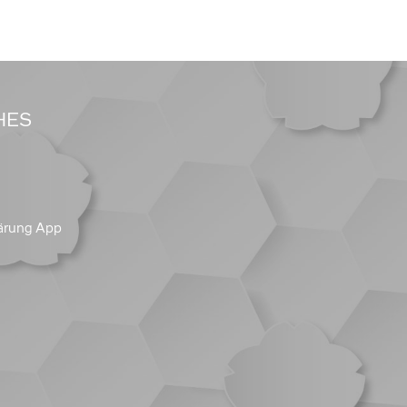
HES
ärung App