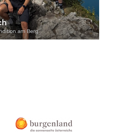
ch
dition am Berg