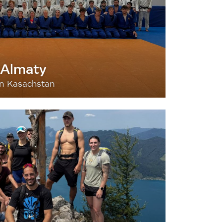
 Almaty
nn Kasachstan