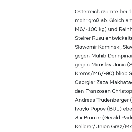
Österreich räumte bei 
mehr groß ab. Gleich am
M6/-100 kg) und Reinh
Steirer Rusu entwickel
Slawomir Kaminski, Slaw
gegen Muhib Derinpinar 
gegen Miroslav Jocic (
Krems/M6/-90) blieb S
Georgier Zaza Makhatad
den Franzosen Christo
Andreas Trudenberger (
Ivaylo Popov (BUL) ebenf
3 x Bronze (Gerald Ra
Kellerer/Union Graz/M4