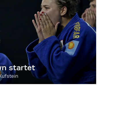
 startet
Kufstein