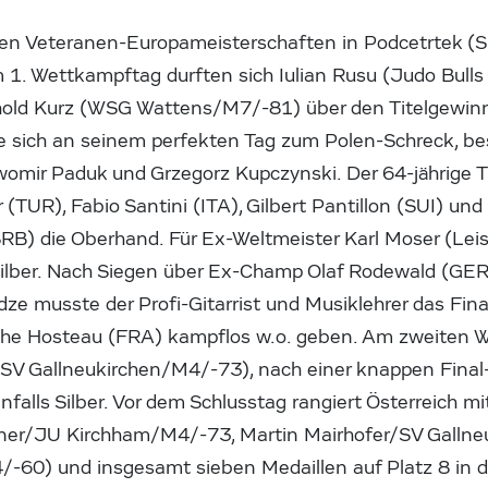
den Veteranen-Europameisterschaften in Podcetrtek (S
 1. Wettkampftag durften sich Iulian Rusu (Judo Bulls
old Kurz (WSG Wattens/M7/-81) über den Titelgewinn 
te sich an seinem perfekten Tag zum Polen-Schreck, be
omir Paduk und Grzegorz Kupczynski. Der 64-jährige Ti
(TUR), Fabio Santini (ITA), Gilbert Pantillon (SUI) und
SRB) die Oberhand. Für Ex-Weltmeister Karl Moser (Le
ilber. Nach Siegen über Ex-Champ Olaf Rodewald (GER
ze musste der Profi-Gitarrist und Musiklehrer das Fi
phe Hosteau (FRA) kampflos w.o. geben. Am zweiten 
SV Gallneukirchen/M4/-73), nach einer knappen Final
alls Silber. Vor dem Schlusstag rangiert Österreich mit
dner/JU Kirchham/M4/-73, Martin Mairhofer/SV Gallne
/-60) und insgesamt sieben Medaillen auf Platz 8 in 