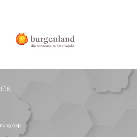
HES
ärung App