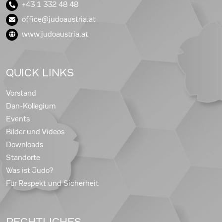
+43 1 332 48 48
office@judoaustria.at
www.judoaustria.at
QUICK LINKS
Vorstand
Dan-Kollegium
Events
Bilder und Videos
Downloads
Standorte
Was ist Judo?
Für Respekt und Sicherheit
RECHTLICHES