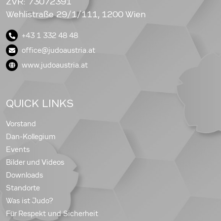
ZVR: 73072391
Wehlistraße 29/1/111, 1200 Wien
+43 1 332 48 48
office@judoaustria.at
www.judoaustria.at
QUICK LINKS
Vorstand
Dan-Kollegium
Events
Bilder und Videos
Downloads
Standorte
Was ist Judo?
Für Respekt und Sicherheit