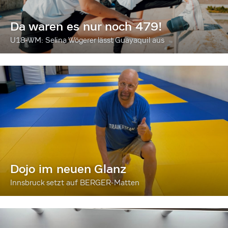
Da waren es nur noch 479!
U18-WM: Selina Wögerer lässt Guayaquil aus
Dojo im neuen Glanz
Innsbruck setzt auf BERGER-Matten