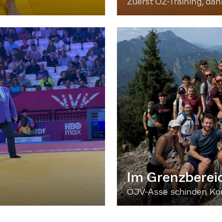
Zuerst OZ-Training, da
Im Grenzberei
ÖJV-Asse schinden Kon