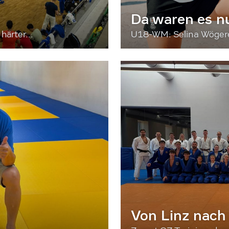
Da waren es n
härter...
U18-WM: Selina Wögerer
Von Linz nach