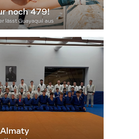
ur noch 479!
 lässt Guayaquil aus
 Almaty