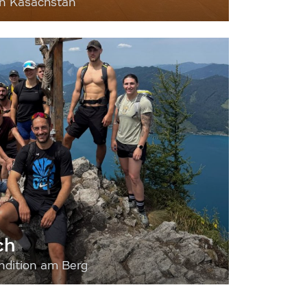
nn Kasachstan
ch
dition am Berg