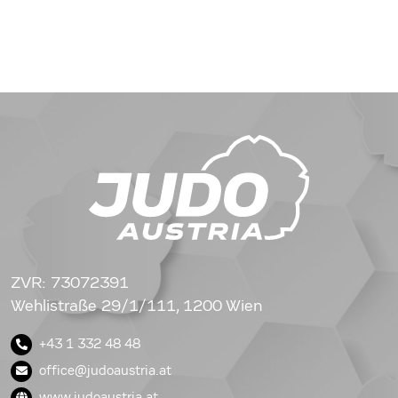
ZVR: 73072391
Wehlistraße 29/1/111, 1200 Wien
+43 1 332 48 48
office@judoaustria.at
www.judoaustria.at