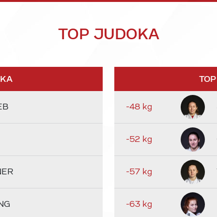
TOP JUDOKA
OKA
TOP
EB
-48 kg
-52 kg
NER
-57 kg
NG
-63 kg