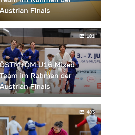
Austrian Finals
181
ÖSTM+ÖM U16 Mixed
Team im Rahmen der
Austrian Finals
483