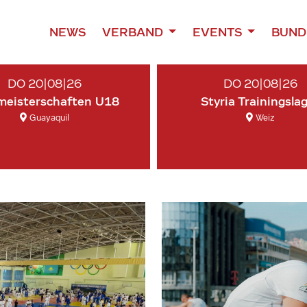
NEWS
VERBAND
EVENTS
BUND
DO 20|08|26
DO 20|08|26
meisterschaften U18
Styria Trainingsla
Guayaquil
Weiz