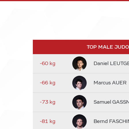
TOP MALE JUD
-60 kg
Daniel LEUTG
-66 kg
Marcus AUER
-73 kg
Samuel GASS
-81 kg
Bernd FASCHI