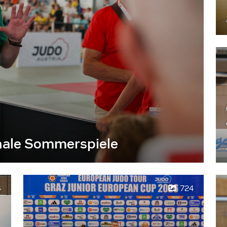
nale Sommerspiele
4
724