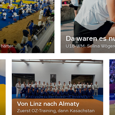
Da waren es n
härter...
U18-WM: Selina Wögerer
Von Linz nach Almaty
Zuerst OZ-Training, dann Kasachstan