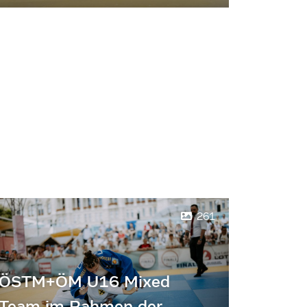
261
ÖSTM+ÖM U16 Mixed
Team im Rahmen der