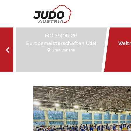
MO 29|06|26
Europameisterschaften U18
Welt
Gran Canaria