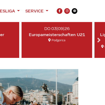
ESLIGA
SERVICE
FACEBOOK
INSTAGRAM
Übersetzung
DO 03|09|26
ger
Europameisterschaften U21
Li
Podgorica