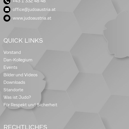
+43 1 332 48 48
office@judoaustria.at
www.judoaustria.at
QUICK LINKS
Vorstand
Dan-Kollegium
Events
Bilder und Videos
Downloads
Standorte
Was ist Judo?
Für Respekt und Sicherheit
RECHTLICHES