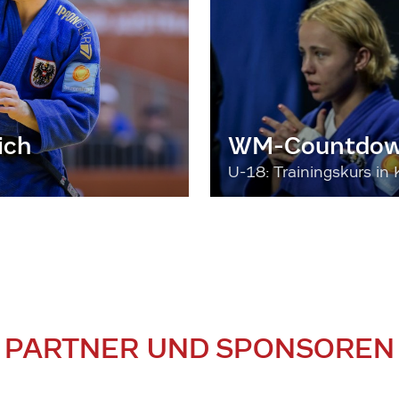
ich
WM-Countdown
U-18: Trainingskurs in 
PARTNER UND SPONSOREN