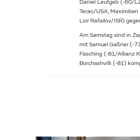
Daniel Leutgeb (-60/LZ
Terao/USA, Maximilian
Lior Rafailov/ISR) gege
Am Samstag sind in Zag
mit Samuel Gaßner (-73
Fasching (-81/Allianz 
Borchashvilli (-81) komp