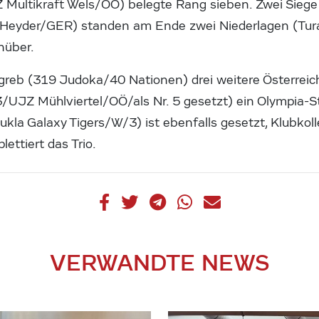
 Multikraft Wels/OÖ) belegte Rang sieben. Zwei Sieg
 Heyder/GER) standen am Ende zwei Niederlagen (Tu
nüber.
reb (319 Judoka/40 Nationen) drei weitere Österreich
/UJZ Mühlviertel/OÖ/als Nr. 5 gesetzt) ein Olympia-St
Kukla Galaxy Tigers/W/3) ist ebenfalls gesetzt, Klubk
lettiert das Trio.
VERWANDTE NEWS