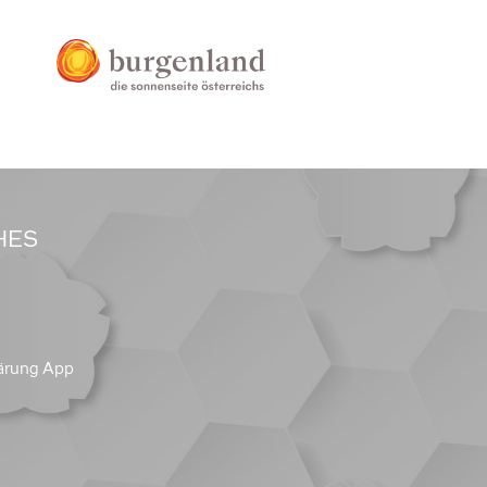
HES
ärung App