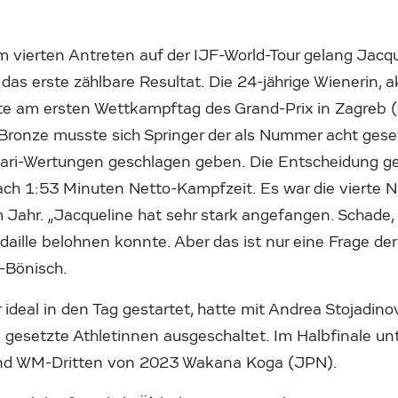
m vierten Antreten auf der IJF-World-Tour gelang Jacqu
as erste zählbare Resultat. Die 24-jährige Wienerin, 
egte am ersten Wettkampftag des Grand-Prix in Zagreb 
 Bronze musste sich Springer der als Nummer acht gese
ari-Wertungen geschlagen geben. Die Entscheidung ge
ach 1:53 Minuten Netto-Kampfzeit. Es war die vierte N
m Jahr. „Jacqueline hat sehr stark angefangen. Schade,
daille belohnen konnte. Aber das ist nur eine Frage der
-Bönisch.
r ideal in den Tag gestartet, hatte mit Andrea Stojad
 gesetzte Athletinnen ausgeschaltet. Im Halbfinale unt
 und WM-Dritten von 2023 Wakana Koga (JPN).