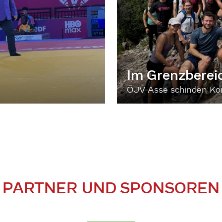
Im Grenzberei
ÖJV-Asse schinden Kon
PARTNER UND SPONSOREN