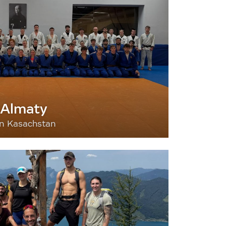
 Almaty
nn Kasachstan