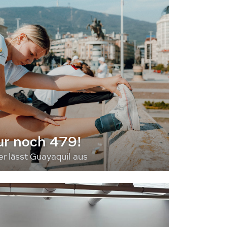
ur noch 479!
 lässt Guayaquil aus