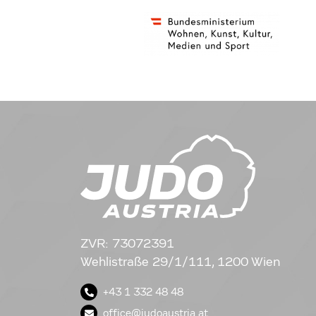
ZVR: 73072391
Wehlistraße 29/1/111, 1200 Wien
+43 1 332 48 48
office@judoaustria.at