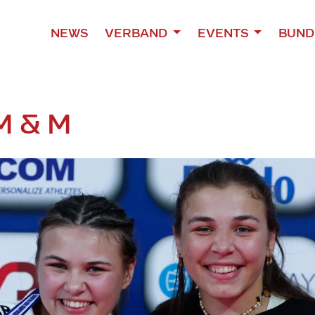
NEWS
VERBAND
EVENTS
BUND
M & M