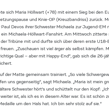
e sich Maria Höllwart (+78) mit einem Sieg bei den E
rletzungspause und Knie-OP (Kreuzbandriss) zurück. Mo
 Paul Devos ihrer Schwester Michaela zur Jugend-EM 
ein Michaela-Höllwart-Fanshirt. Am Mittwoch zitterte 
 der Tribüne mit und durfte sich über deren erste U18-
 freuen. „Zuschauen ist viel ärger als selbst kämpfen. M
richtige Qual – aber mit Happy-End“, gab sich die 26-jä
ichert.
uf der Matte gemeinsam trainiert. „So viele Schwergewi
lfen uns gegenseitig“, sagt Michaela. „Maria ist mein gr
e ältere Schwester hört’s und schüttelt nur den Kopf: „I
eiter ist, als ich es in diesem Alter war. Es ist schön 
edaille um den Hals hat. Ich bin sehr stolz auf sie.“