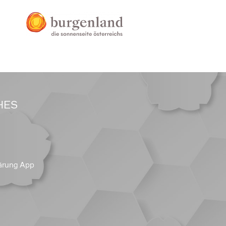
HES
ärung App