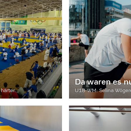
Da waren es n
härter...
U18-WM: Selina Wögerer