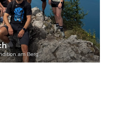
ch
dition am Berg