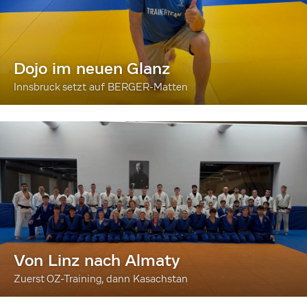
Dojo im neuen Glanz
Innsbruck setzt auf BERGER-Matten
Von Linz nach Almaty
Zuerst OZ-Training, dann Kasachstan