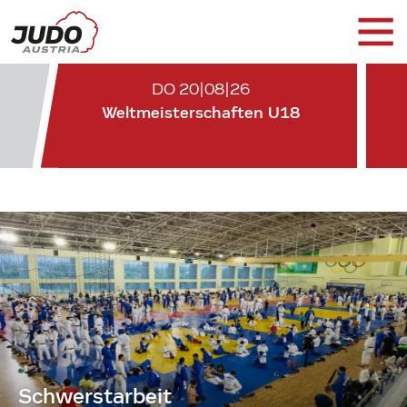
DO 20|08|26
Weltmeisterschaften U18
Schwerstarbeit