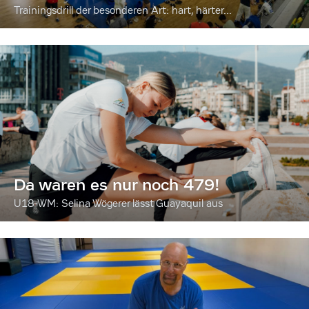
Trainingsdrill der besonderen Art: hart, härter...
Da waren es nur noch 479!
U18-WM: Selina Wögerer lässt Guayaquil aus