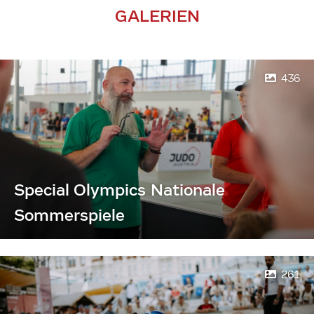
GALERIEN
436
Special Olympics Nationale
Sommerspiele
261