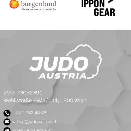
ZVR: 73072391
Wehlistraße 29/1/111, 1200 Wien
+43 1 332 48 48
office@judoaustria.at
www.judoaustria.at