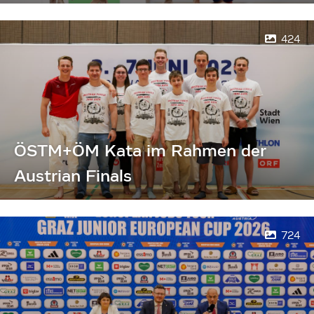
424
ÖSTM+ÖM Kata im Rahmen der
Austrian Finals
724