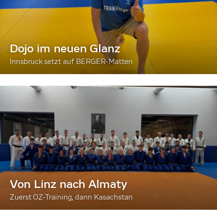
Dojo im neuen Glanz
Innsbruck setzt auf BERGER-Matten
Von Linz nach Almaty
Zuerst OZ-Training, dann Kasachstan