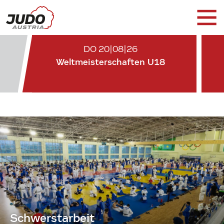
DO 20|08|26
Weltmeisterschaften U18
Schwerstarbeit