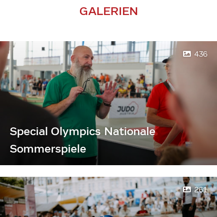
GALERIEN
436
Special Olympics Nationale
Sommerspiele
261