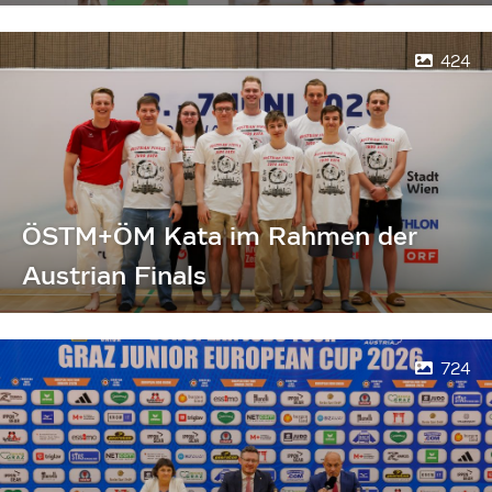
424
ÖSTM+ÖM Kata im Rahmen der
Austrian Finals
724