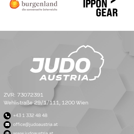
ZVR: 73072391
Wehlistraße 29/1/111, 1200 Wien
+43 1 332 48 48
office@judoaustria.at
www.judoaustria.at