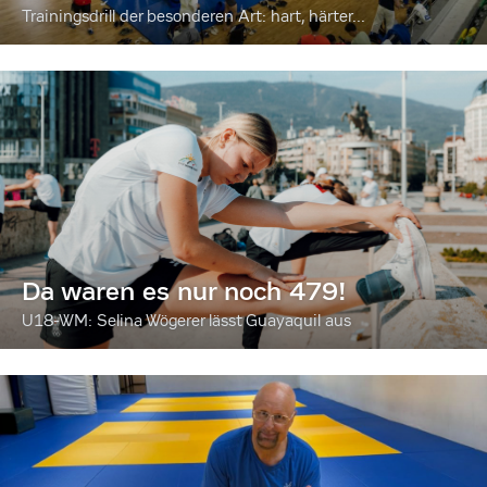
Trainingsdrill der besonderen Art: hart, härter...
Da waren es nur noch 479!
U18-WM: Selina Wögerer lässt Guayaquil aus