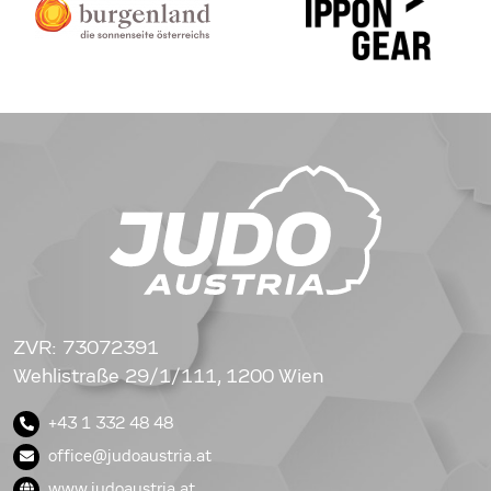
ZVR: 73072391
Wehlistraße 29/1/111, 1200 Wien
+43 1 332 48 48
office@judoaustria.at
www.judoaustria.at