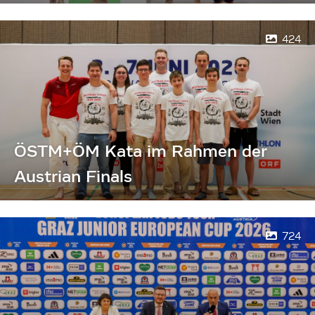
424
ÖSTM+ÖM Kata im Rahmen der
Austrian Finals
724