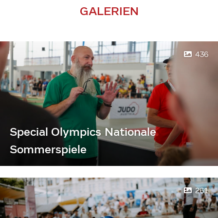
GALERIEN
436
Special Olympics Nationale
Sommerspiele
261