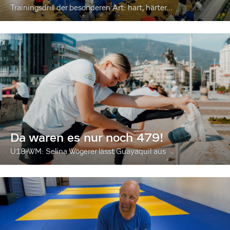
Trainingsdrill der besonderen Art: hart, härter...
Da waren es nur noch 479!
U18-WM: Selina Wögerer lässt Guayaquil aus