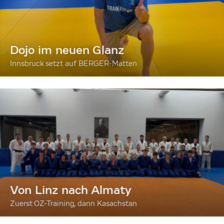
Dojo im neuen Glanz
Innsbruck setzt auf BERGER-Matten
Von Linz nach Almaty
Zuerst OZ-Training, dann Kasachstan