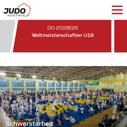
DO 20|08|26
Weltmeisterschaften U18
Schwerstarbeit