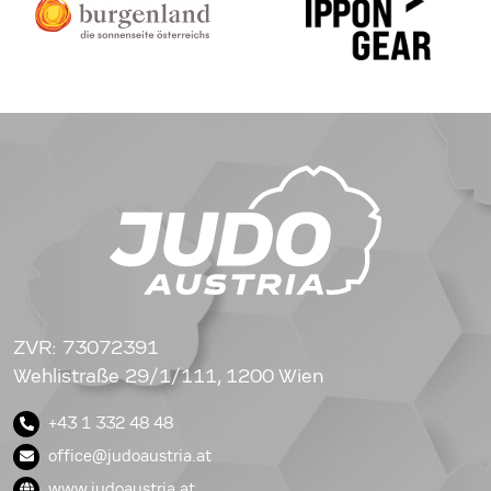
ZVR: 73072391
Wehlistraße 29/1/111, 1200 Wien
+43 1 332 48 48
office@judoaustria.at
www.judoaustria.at