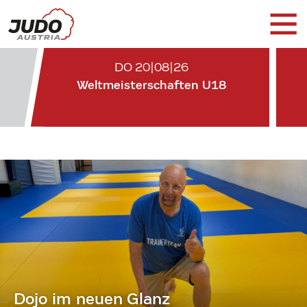
DO 20|08|26
Weltmeisterschaften U18
Dojo im neuen Glanz