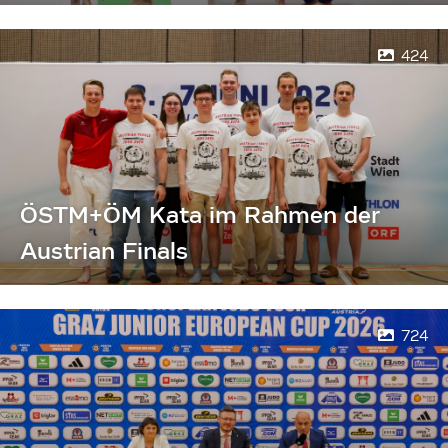
424
ÖSTM+ÖM Kata im Rahmen der
Austrian Finals
724