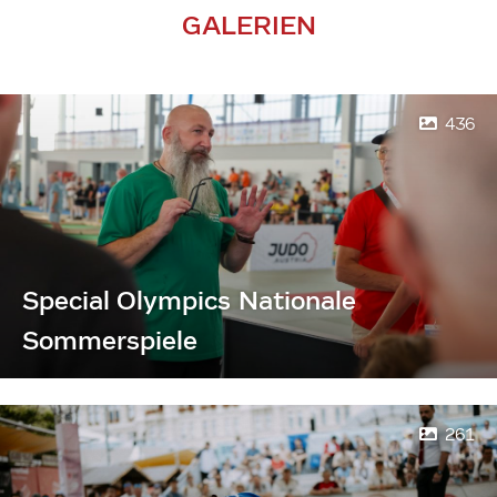
GALERIEN
436
Special Olympics Nationale
Sommerspiele
261