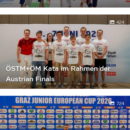
424
ÖSTM+ÖM Kata im Rahmen der
Austrian Finals
724