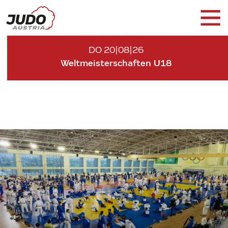
DO 20|08|26
Weltmeisterschaften U18