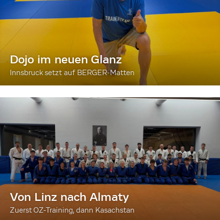
Dojo im neuen Glanz
Innsbruck setzt auf BERGER-Matten
Von Linz nach Almaty
Zuerst OZ-Training, dann Kasachstan