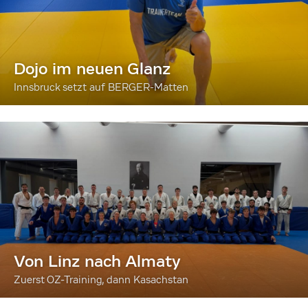
Dojo im neuen Glanz
Innsbruck setzt auf BERGER-Matten
Von Linz nach Almaty
Zuerst OZ-Training, dann Kasachstan