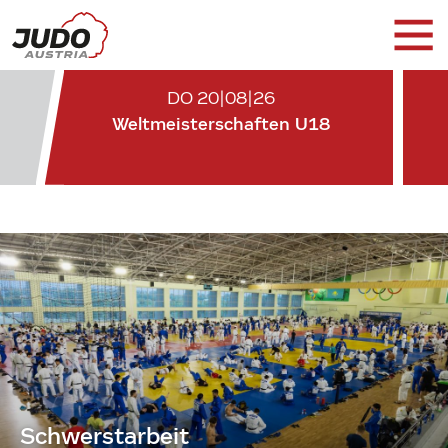
DO 20|08|26
Weltmeisterschaften U18
Schwerstarbeit