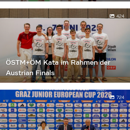
424
ÖSTM+ÖM Kata im Rahmen der
Austrian Finals
724