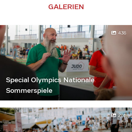
GALERIEN
436
Special Olympics Nationale
Sommerspiele
261