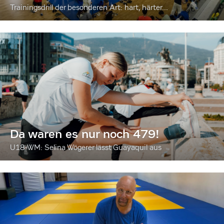
Trainingsdrill der besonderen Art: hart, härter...
Da waren es nur noch 479!
U18-WM: Selina Wögerer lässt Guayaquil aus