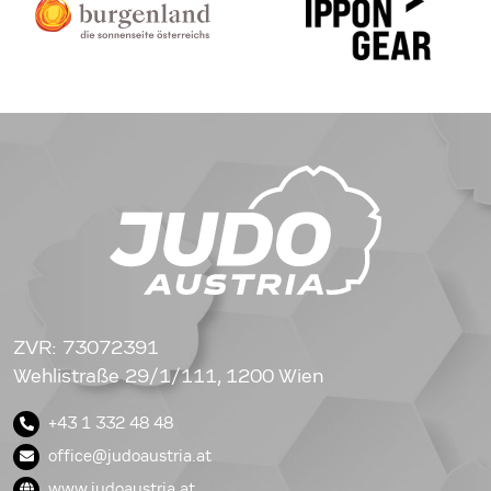
ZVR: 73072391
Wehlistraße 29/1/111, 1200 Wien
+43 1 332 48 48
office@judoaustria.at
www.judoaustria.at