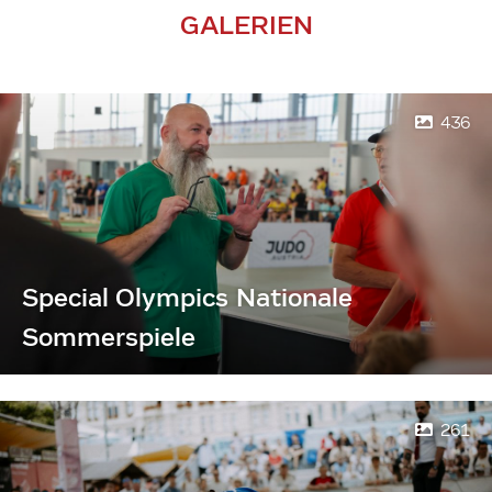
GALERIEN
436
Special Olympics Nationale
Sommerspiele
261