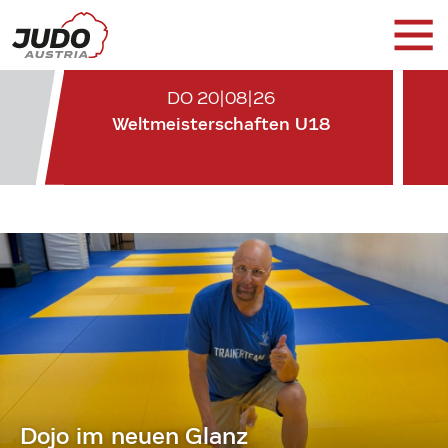
DO 20|08|26
Weltmeisterschaften U18
Dojo im neuen Glanz