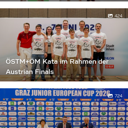
424
ÖSTM+ÖM Kata im Rahmen der
Austrian Finals
724