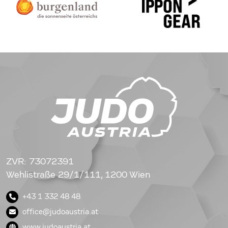
ZVR: 73072391
Wehlistraße 29/1/111, 1200 Wien
+43 1 332 48 48
office@judoaustria.at
www.judoaustria.at