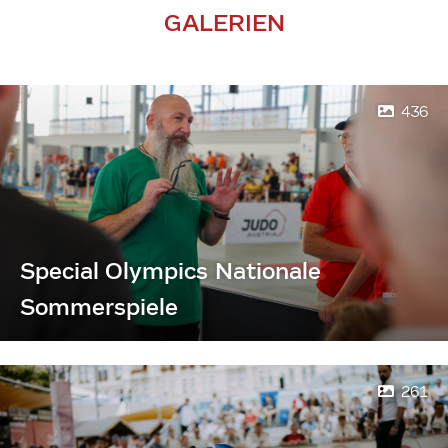
GALERIEN
436
Special Olympics Nationale
Sommerspiele
261