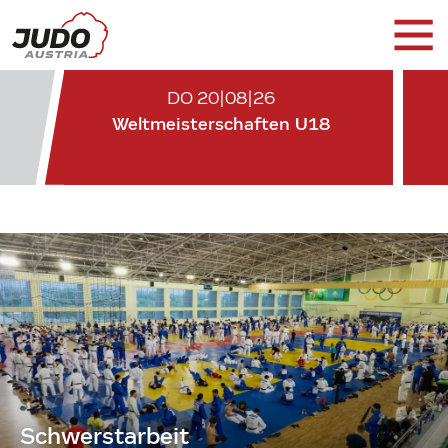
DO 20|08|26
Weltmeisterschaften U18
Schwerstarbeit