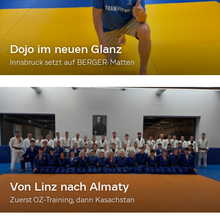
Dojo im neuen Glanz
Innsbruck setzt auf BERGER-Matten
Von Linz nach Almaty
Zuerst OZ-Training, dann Kasachstan