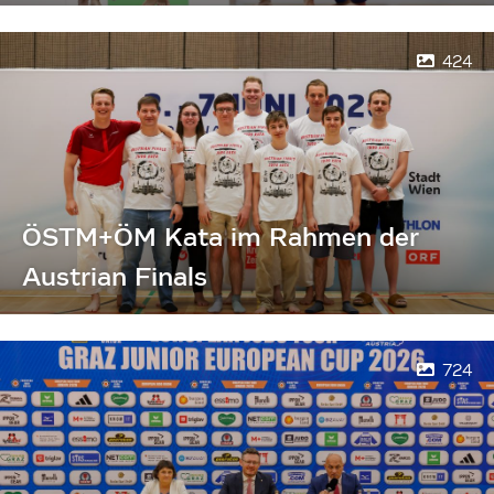
424
ÖSTM+ÖM Kata im Rahmen der
Austrian Finals
724