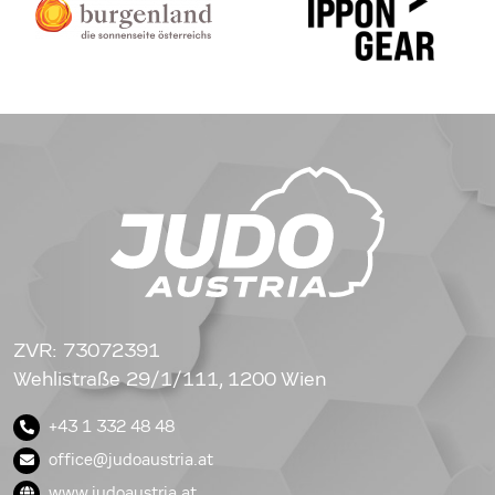
ZVR: 73072391
Wehlistraße 29/1/111, 1200 Wien
+43 1 332 48 48
office@judoaustria.at
www.judoaustria.at