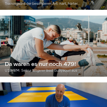
Trainingsdrill der besonderen Art: hart, härter...
Da waren es nur noch 479!
U18-WM: Selina Wögerer lässt Guayaquil aus