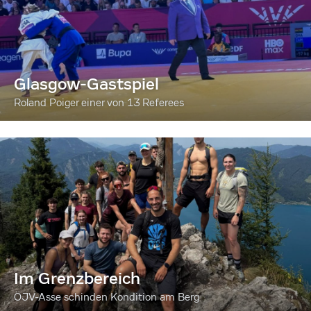
Glasgow-Gastspiel
Roland Poiger einer von 13 Referees
Im Grenzbereich
ÖJV-Asse schinden Kondition am Berg