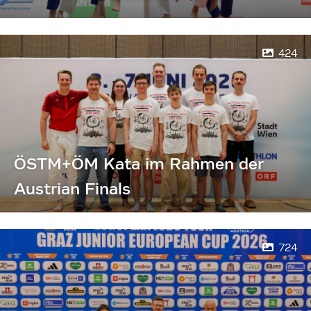
424
ÖSTM+ÖM Kata im Rahmen der
Austrian Finals
724