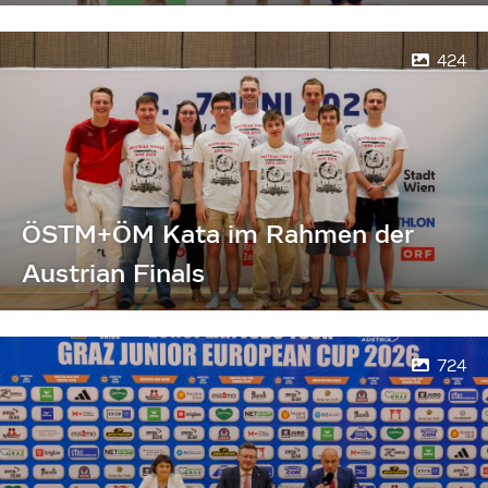
424
ÖSTM+ÖM Kata im Rahmen der
Austrian Finals
724