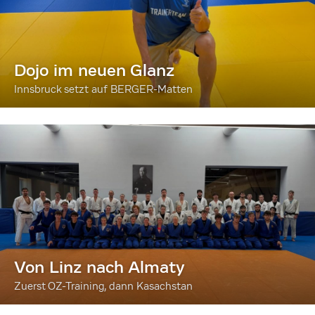
Dojo im neuen Glanz
Innsbruck setzt auf BERGER-Matten
Von Linz nach Almaty
Zuerst OZ-Training, dann Kasachstan