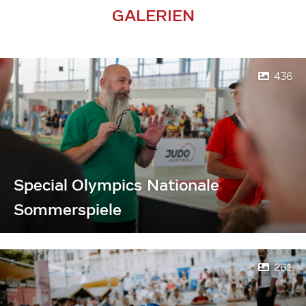
GALERIEN
436
Special Olympics Nationale
Sommerspiele
261