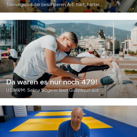
Trainingsdrill der besonderen Art: hart, härter...
Da waren es nur noch 479!
U18-WM: Selina Wögerer lässt Guayaquil aus