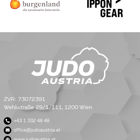
ZVR: 73072391
Wehlistraße 29/1/111, 1200 Wien
+43 1 332 48 48
office@judoaustria.at
www.judoaustria.at