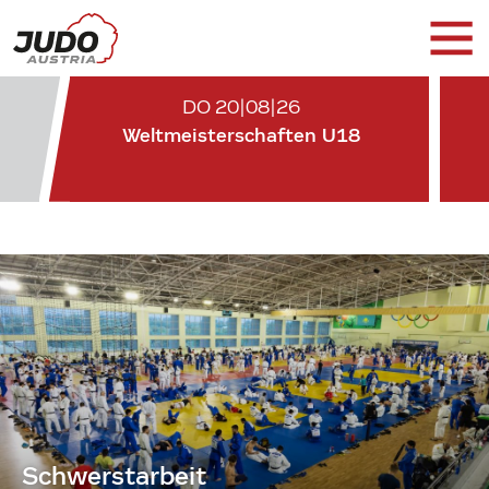
DO 20|08|26
Weltmeisterschaften U18
Schwerstarbeit