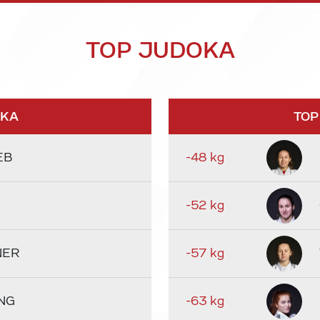
TOP JUDOKA
OKA
TOP
EB
-48 kg
-52 kg
NER
-57 kg
NG
-63 kg