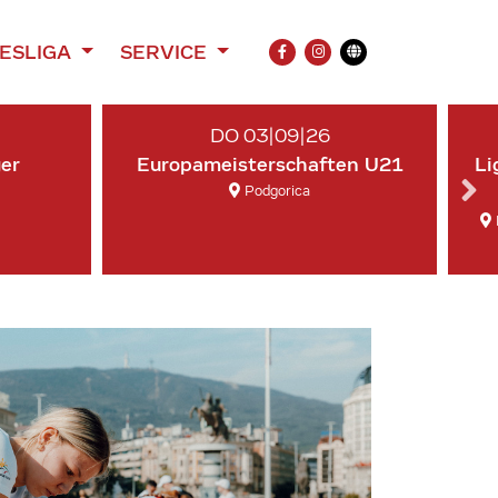
ESLIGA
SERVICE
FACEBOOK
INSTAGRAM
Übersetzung
DO 03|09|26
ger
Europameisterschaften U21
Li
Podgorica