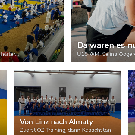
Da waren es n
härter...
U18-WM: Selina Wögerer
Von Linz nach Almaty
Zuerst OZ-Training, dann Kasachstan