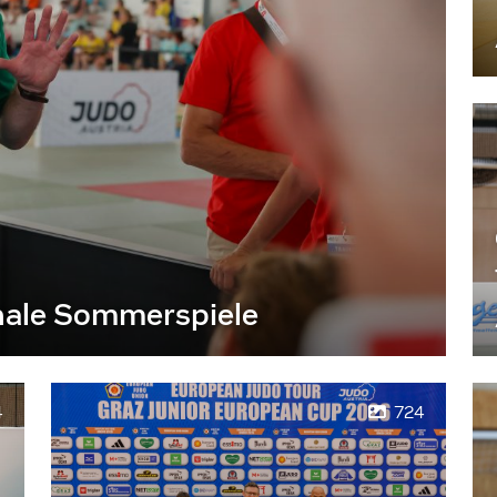
nale Sommerspiele
4
724