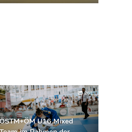
261
ÖSTM+ÖM U16 Mixed
Team im Rahmen der