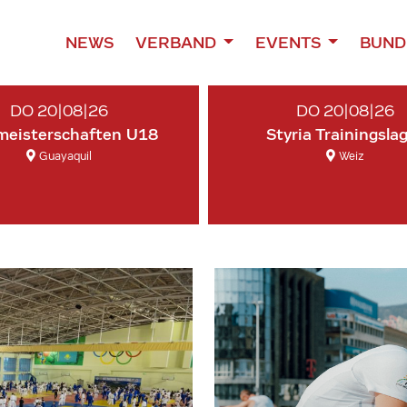
NEWS
VERBAND
EVENTS
BUND
DO 20|08|26
DO 20|08|26
meisterschaften U18
Styria Trainingsla
Guayaquil
Weiz