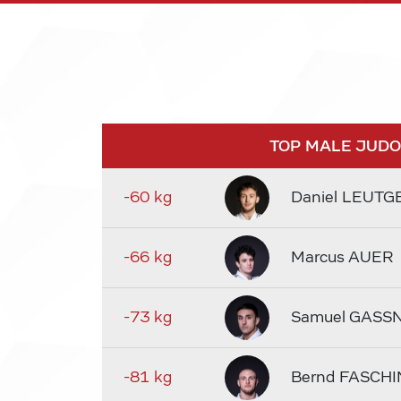
TOP MALE JUD
-60 kg
Daniel LEUTG
-66 kg
Marcus AUER
-73 kg
Samuel GASS
-81 kg
Bernd FASCHI