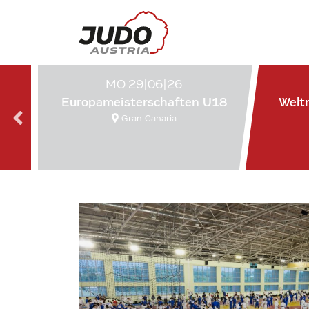
MO 29|06|26
Europameisterschaften U18
Welt
Gran Canaria