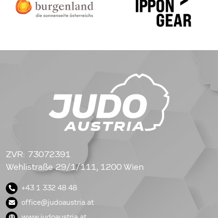
ZVR: 73072391
Wehlistraße 29/1/111, 1200 Wien
+43 1 332 48 48
office@judoaustria.at
www.judoaustria.at