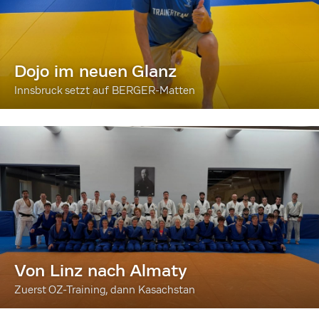
Dojo im neuen Glanz
Innsbruck setzt auf BERGER-Matten
Von Linz nach Almaty
Zuerst OZ-Training, dann Kasachstan