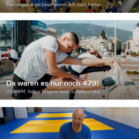
Trainingsdrill der besonderen Art: hart, härter...
Da waren es nur noch 479!
U18-WM: Selina Wögerer lässt Guayaquil aus