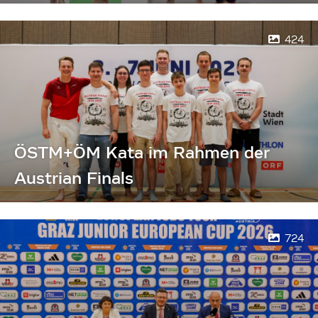
424
ÖSTM+ÖM Kata im Rahmen der
Austrian Finals
724