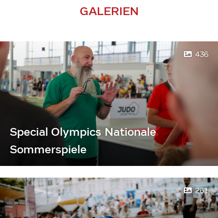
GALERIEN
436
Special Olympics Nationale
Sommerspiele
261