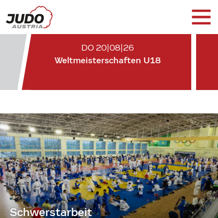
DO 20|08|26
Weltmeisterschaften U18
Schwerstarbeit