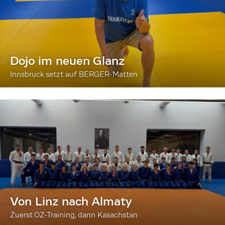
Dojo im neuen Glanz
Innsbruck setzt auf BERGER-Matten
Von Linz nach Almaty
Zuerst OZ-Training, dann Kasachstan