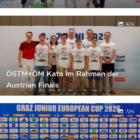
424
ÖSTM+ÖM Kata im Rahmen der
Austrian Finals
724