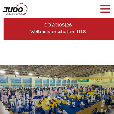
DO 20|08|26
Weltmeisterschaften U18