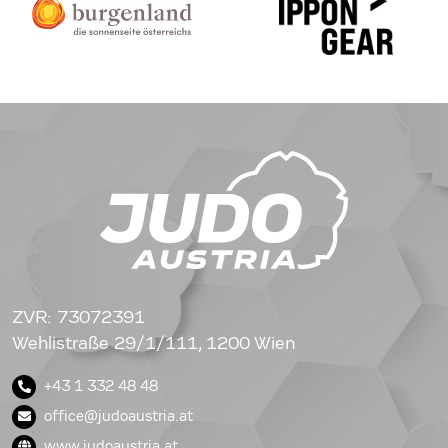
ZVR: 73072391
Wehlistraße 29/1/111, 1200 Wien
+43 1 332 48 48
office@judoaustria.at
www.judoaustria.at