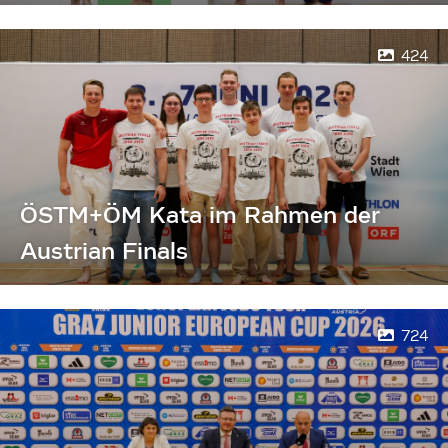
424
ÖSTM+ÖM Kata im Rahmen der
Austrian Finals
724