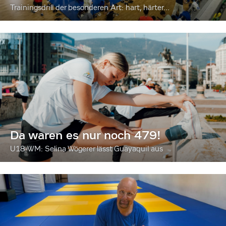
Trainingsdrill der besonderen Art: hart, härter...
Da waren es nur noch 479!
U18-WM: Selina Wögerer lässt Guayaquil aus