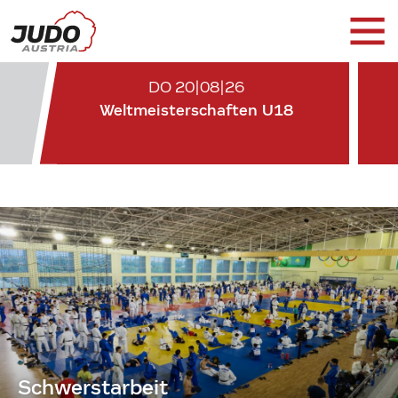
DO 20|08|26
Weltmeisterschaften U18
Schwerstarbeit