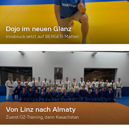
Dojo im neuen Glanz
Innsbruck setzt auf BERGER-Matten
Von Linz nach Almaty
Zuerst OZ-Training, dann Kasachstan