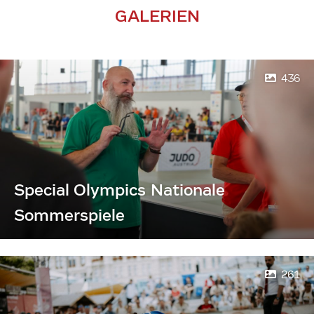
GALERIEN
436
Special Olympics Nationale
Sommerspiele
261