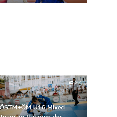
261
ÖSTM+ÖM U16 Mixed
Team im Rahmen der