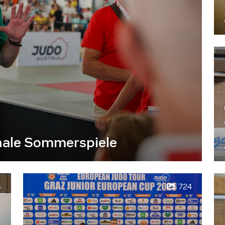
nale Sommerspiele
4
724