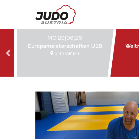
MO 29|06|26
Europameisterschaften U18
Welt
Gran Canaria