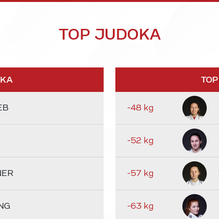
TOP JUDOKA
OKA
TOP
EB
-48 kg
-52 kg
NER
-57 kg
NG
-63 kg