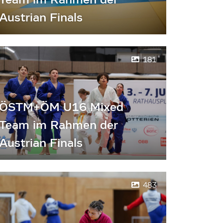
Austrian Finals
181
ÖSTM+ÖM U16 Mixed
Team im Rahmen der
Austrian Finals
483