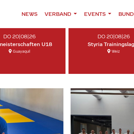
NEWS
VERBAND
EVENTS
BUND
DO 20|08|26
DO 20|08|26
meisterschaften U18
Styria Trainingsla
Guayaquil
Weiz