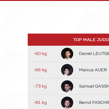
TOP MALE JUD
-60 kg
Daniel LEUTG
-66 kg
Marcus AUER
-73 kg
Samuel GASS
-81 kg
Bernd FASCHI