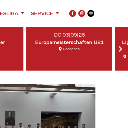
ESLIGA
SERVICE
FACEBOOK
INSTAGRAM
Übersetzung
DO 03|09|26
ger
Europameisterschaften U21
Li
Podgorica