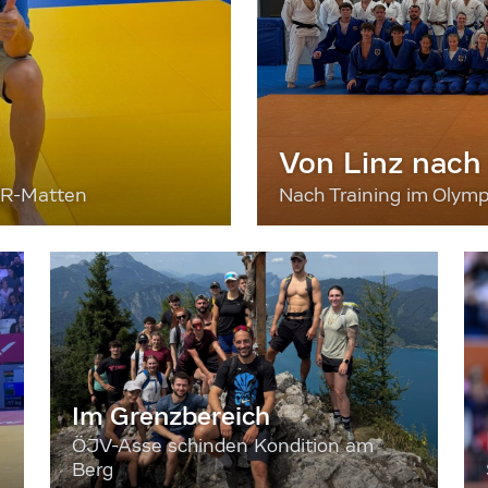
Von Linz nach
ER-Matten
Nach Training im Olymp
Im Grenzbereich
ÖJV-Asse schinden Kondition am
Berg