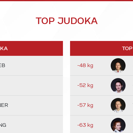
TOP JUDOKA
OKA
TOP
EB
-48 kg
-52 kg
NER
-57 kg
NG
-63 kg