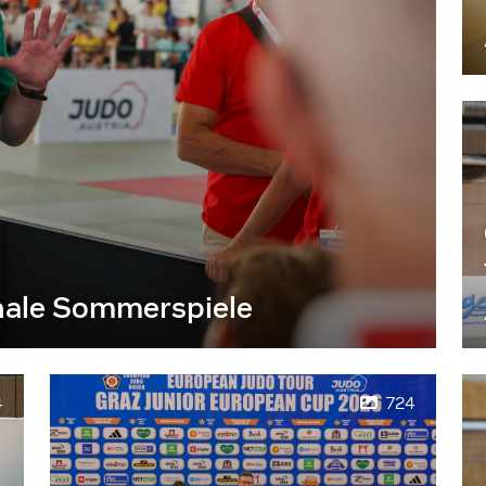
nale Sommerspiele
4
724