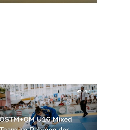
261
ÖSTM+ÖM U16 Mixed
Team im Rahmen der