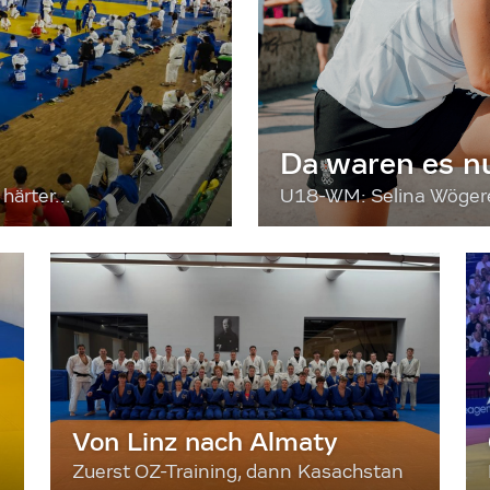
Da waren es n
härter...
U18-WM: Selina Wögerer
Von Linz nach Almaty
Zuerst OZ-Training, dann Kasachstan