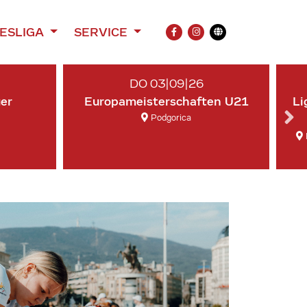
ESLIGA
SERVICE
FACEBOOK
INSTAGRAM
Übersetzung
DO 03|09|26
ger
Europameisterschaften U21
Li
Podgorica