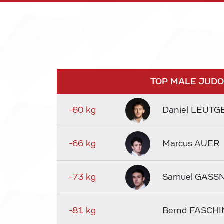
TOP MALE JUD
-60 kg
Daniel LEUTG
-66 kg
Marcus AUER
-73 kg
Samuel GASS
-81 kg
Bernd FASCHI