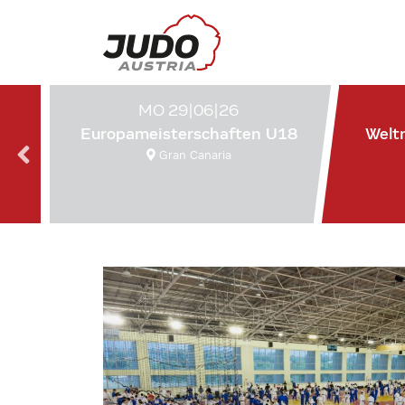
MO 29|06|26
Europameisterschaften U18
Welt
Gran Canaria