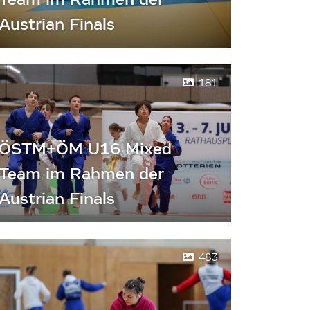
Austrian Finals
181
ÖSTM+ÖM U16 Mixed
Team im Rahmen der
Austrian Finals
483