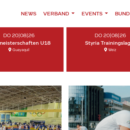
NEWS
VERBAND
EVENTS
BUND
DO 20|08|26
DO 20|08|26
meisterschaften U18
Styria Trainingsla
Guayaquil
Weiz