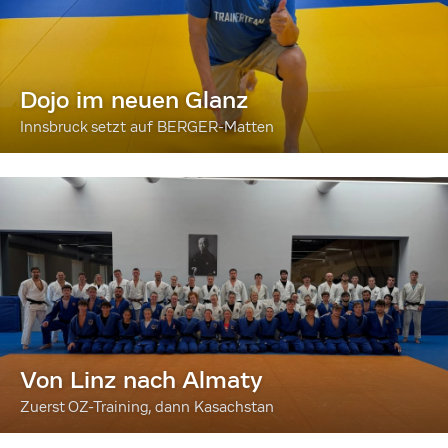
Dojo im neuen Glanz
Innsbruck setzt auf BERGER-Matten
Von Linz nach Almaty
Zuerst OZ-Training, dann Kasachstan