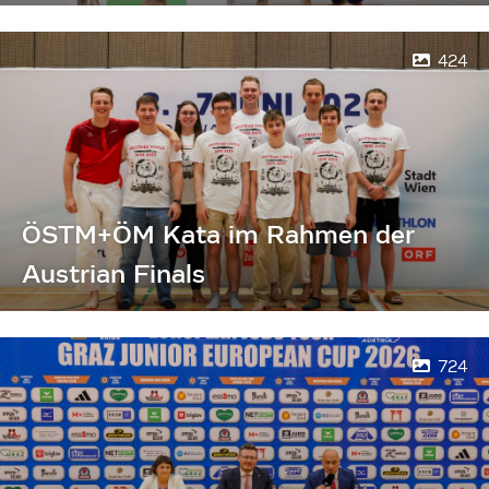
424
ÖSTM+ÖM Kata im Rahmen der
Austrian Finals
724