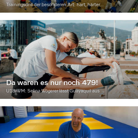
Trainingsdrill der besonderen Art: hart, härter...
Da waren es nur noch 479!
U18-WM: Selina Wögerer lässt Guayaquil aus