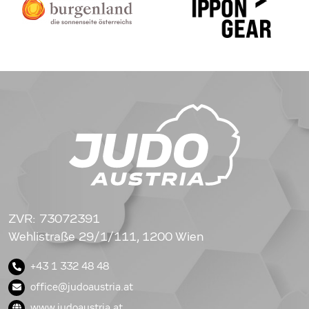
ZVR: 73072391
Wehlistraße 29/1/111, 1200 Wien
+43 1 332 48 48
office@judoaustria.at
www.judoaustria.at