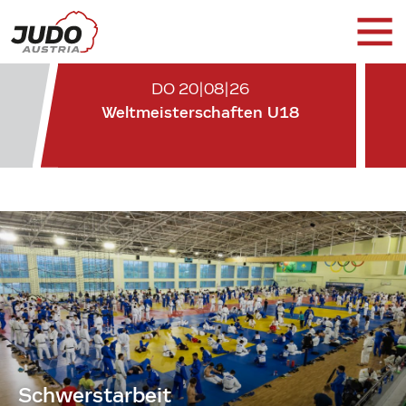
DO 20|08|26
Weltmeisterschaften U18
Schwerstarbeit