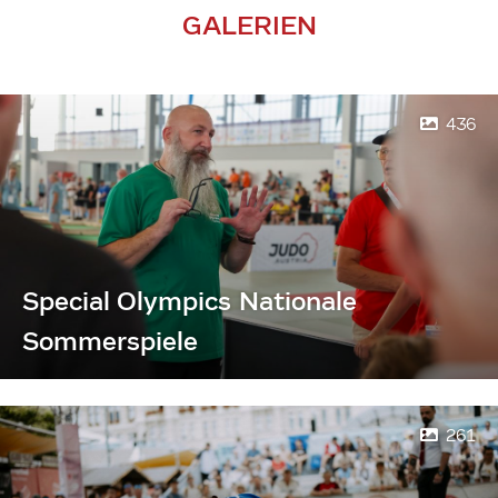
GALERIEN
436
Special Olympics Nationale
Sommerspiele
261