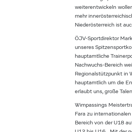
weiterentwickeln wollen
mehr innerösterreichi
Niederösterreich ist auc
ÖJV-Sportdirektor Mark
unseres Spitzensportko
hauptamtliche Trainerpo
Nachwuchs-Bereich weit
Regionalstützpunkt in W
hauptamtlich um die En
erlaubt uns, große Tale
Wimpassings Meistertra
Fara zu internationale
Bereich von der U18 auf
U12 bis U16. „Mit der 