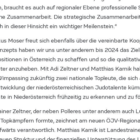
, braucht es auch auf regionaler Ebene professionelle 
sche Zusammenarbeit. Die strategische Zusammenarb
h in dieser Hinsicht ein wichtiger Meilenstein.“
us Moser freut sich ebenfalls über die vereinbarte Ko
nzepts haben wir uns unter anderem bis 2024 das Ziel
sitionen in Österreich zu schaffen und so die qualitat
er anzuheben. Mit Adi Zeltner und Matthias Karnik h
impassing zukünftig zwei nationale Topleute, die sich 
twicklung der niederösterreichischen Judotalente kü
nte in Niederösterreich frühzeitig zu erkennen und zu fö
iner Zeltner, der neben Polleres unter anderem auch L
n Topkämpfern formte, zeichnet am neuen ÖJV-Regiona
wärts verantwortlich. Matthias Karnik ist Landestrainer
neuen Struktur und der finanziellen Unterstützung des