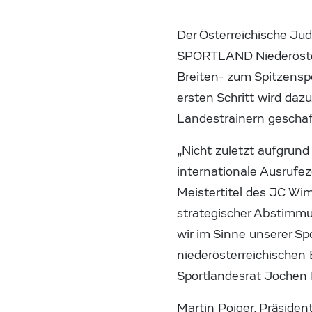
Der Österreichische Ju
SPORTLAND Niederöster
Breiten- zum Spitzenspo
ersten Schritt wird da
Landestrainern gescha
„Nicht zuletzt aufgrund
internationale Ausrufe
Meistertitel des JC Wim
strategischer Abstimmu
wir im Sinne unserer Sp
niederösterreichischen 
Sportlandesrat Jochen
Martin Poiger, Präsiden