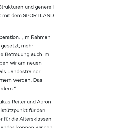
Strukturen und generell
eit mit dem SPORTLAND
operation: „Im Rahmen
 gesetzt, mehr
ive Betreuung auch im
aben wir am neuen
als Landestrainer
mmern werden. Das
rdern.“
ukas Reiter und Aaron
lstützpunkt für den
 für die Altersklassen
 Landes können wir den