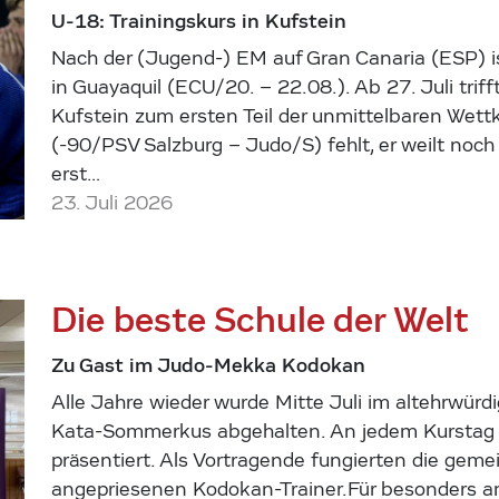
U-18: Trainingskurs in Kufstein
Nach der (Jugend-) EM auf Gran Canaria (ESP) is
in Guayaquil (ECU/20. – 22.08.). Ab 27. Juli tri
Kufstein zum ersten Teil der unmittelbaren Wettk
(-90/PSV Salzburg – Judo/S) fehlt, er weilt noch
erst…
23. Juli 2026
Die beste Schule der Welt
Zu Gast im Judo-Mekka Kodokan
Alle Jahre wieder wurde Mitte Juli im altehrwürd
Kata-Sommerkus abgehalten. An jedem Kurstag w
präsentiert. Als Vortragende fungierten die geme
angepriesenen Kodokan-Trainer.Für besonders am