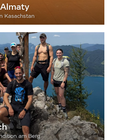
 Almaty
nn Kasachstan
ch
dition am Berg