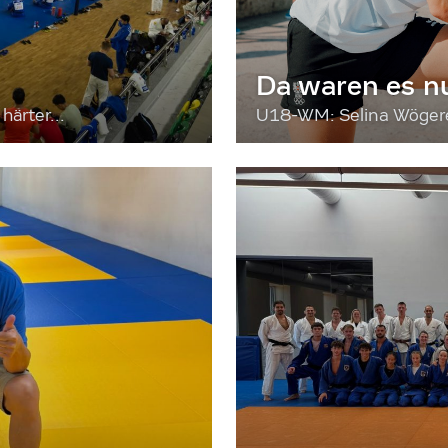
Da waren es n
härter...
U18-WM: Selina Wögerer