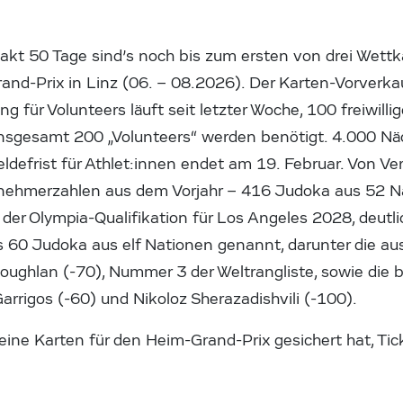
kt 50 Tage sind’s noch bis zum ersten von drei Wett
and-Prix in Linz (06. – 08.2026). Der Karten-Vorverk
 für Volunteers läuft seit letzter Woche, 100 freiwilli
 insgesamt 200 „Volunteers“ werden benötigt. 4.000 Nä
ldefrist für Athlet:innen endet am 19. Februar. Von Ve
ilnehmerzahlen aus dem Vorjahr – 416 Judoka aus 52 N
der Olympia-Qualifikation für Los Angeles 2028, deutl
 60 Judoka aus elf Nationen genannt, darunter die aus
Coughlan (-70), Nummer 3 der Weltrangliste, sowie die
arrigos (-60) und Nikoloz Sherazadishvili (-100).
eine Karten für den Heim-Grand-Prix gesichert hat, Ticke