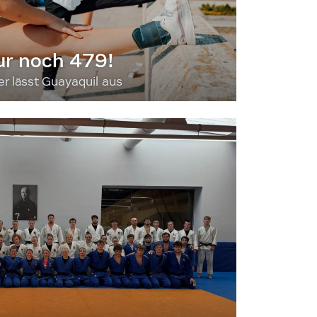
ur noch 479!
 lässt Guayaquil aus