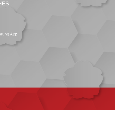
HES
ärung App