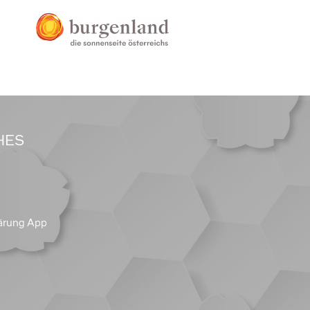
HES
ärung App