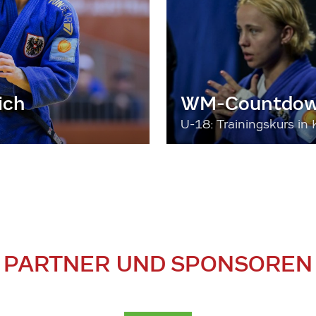
ich
WM-Countdown
U-18: Trainingskurs in 
PARTNER UND SPONSOREN