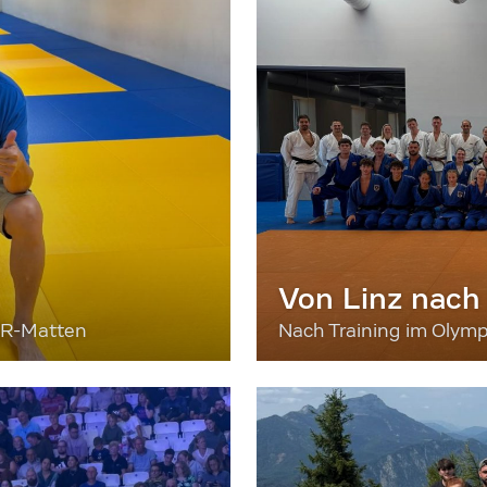
Von Linz nach
ER-Matten
Nach Training im Olymp