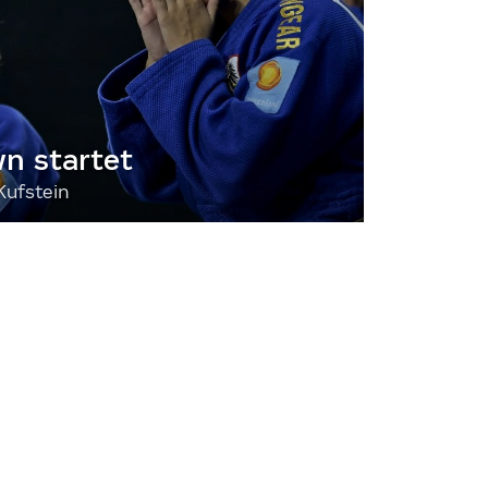
 startet
Kufstein