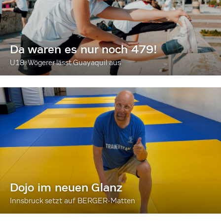
Da waren es nur noch 479!
U18: Wögerer lässt Guayaquil aus
Dojo im neuen Glanz
Innsbruck setzt auf BERGER-Matten