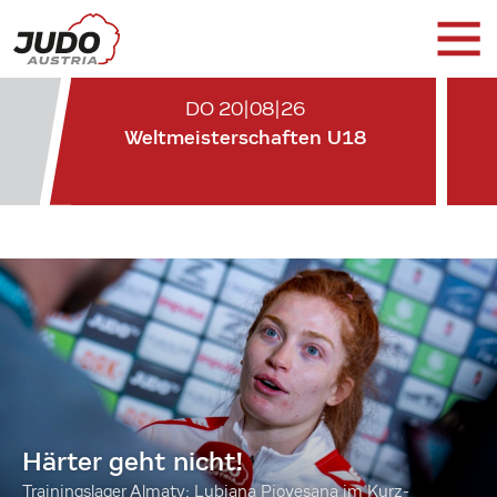
DO 20|08|26
Weltmeisterschaften U18
Härter geht nicht!
Trainingslager Almaty: Lubjana Piovesana im Kurz-