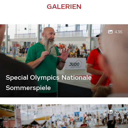
GALERIEN
436
Special Olympics Nationale
Sommerspiele
261