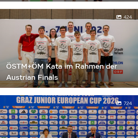
424
ÖSTM+ÖM Kata im Rahmen der
Austrian Finals
724