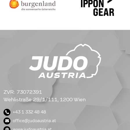
ZVR: 73072391
Wehlistraße 29/1/111, 1200 Wien
+43 1 332 48 48
office@judoaustria.at
www.judoaustria.at