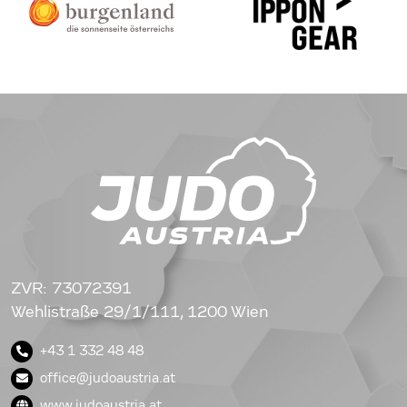
ZVR: 73072391
Wehlistraße 29/1/111, 1200 Wien
+43 1 332 48 48
office@judoaustria.at
www.judoaustria.at