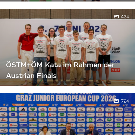
424
ÖSTM+ÖM Kata im Rahmen der
Austrian Finals
724