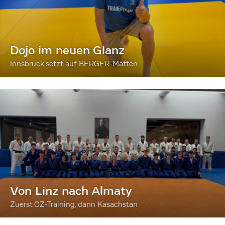
Dojo im neuen Glanz
Innsbruck setzt auf BERGER-Matten
Von Linz nach Almaty
Zuerst OZ-Training, dann Kasachstan