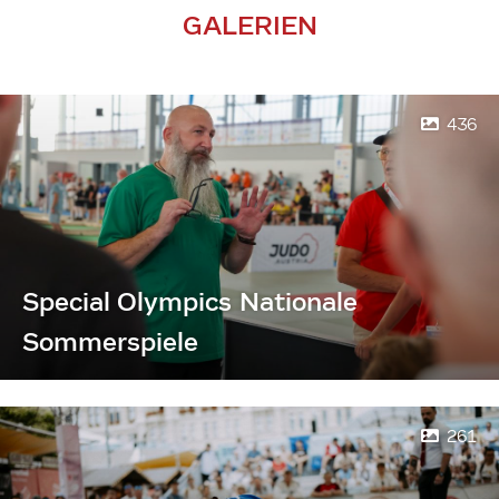
GALERIEN
436
Special Olympics Nationale
Sommerspiele
261