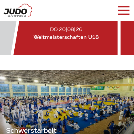
DO 20|08|26
Weltmeisterschaften U18
Schwerstarbeit