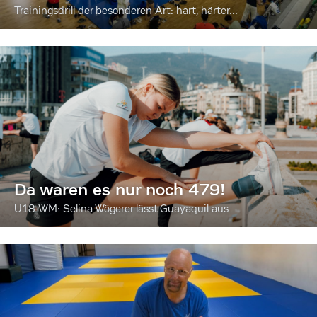
Trainingsdrill der besonderen Art: hart, härter...
Da waren es nur noch 479!
U18-WM: Selina Wögerer lässt Guayaquil aus