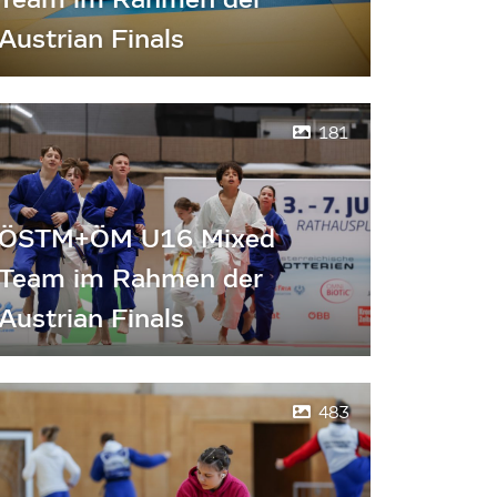
Austrian Finals
181
ÖSTM+ÖM U16 Mixed
Team im Rahmen der
Austrian Finals
483