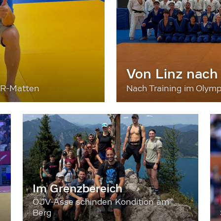
Von Linz nach
ER-Matten
Nach Training im Olymp
Im Grenzbereich
ÖJV-Asse schinden Kondition am
Berg