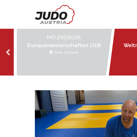
MO 29|06|26
Europameisterschaften U18
Welt
Gran Canaria