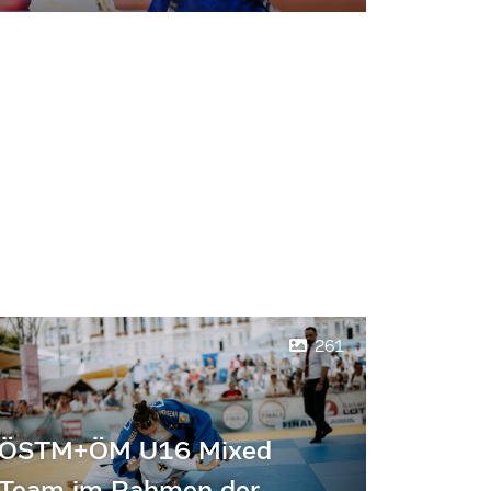
261
ÖSTM+ÖM U16 Mixed
Team im Rahmen der