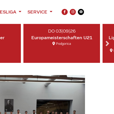
ESLIGA
SERVICE
FACEBOOK
INSTAGRAM
Übersetzung
DO 03|09|26
ger
Europameisterschaften U21
Li
Podgorica