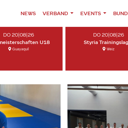
NEWS
VERBAND
EVENTS
BUND
DO 20|08|26
DO 20|08|26
meisterschaften U18
Styria Trainingsla
Guayaquil
Weiz