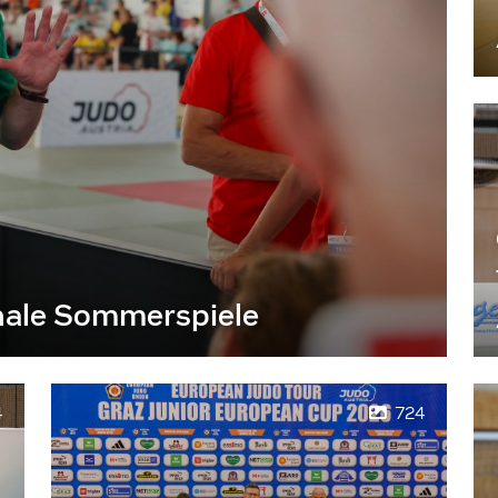
nale Sommerspiele
4
724