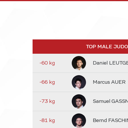
TOP MALE JUD
-60 kg
Daniel LEUTG
-66 kg
Marcus AUER
-73 kg
Samuel GASS
-81 kg
Bernd FASCHI