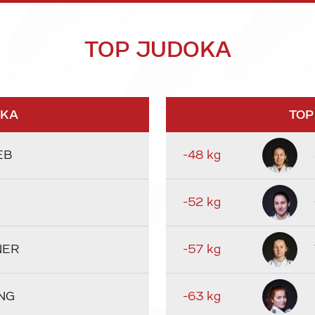
TOP JUDOKA
OKA
TOP
EB
-48 kg
-52 kg
NER
-57 kg
NG
-63 kg