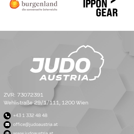
ZVR: 73072391
Wehlistraße 29/1/111, 1200 Wien
+43 1 332 48 48
office@judoaustria.at
www.judoaustria.at