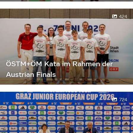
424
ÖSTM+ÖM Kata im Rahmen der
Austrian Finals
724