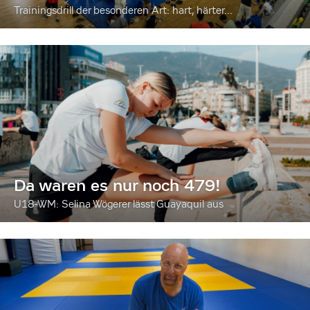
Trainingsdrill der besonderen Art: hart, härter...
Da waren es nur noch 479!
U18-WM: Selina Wögerer lässt Guayaquil aus