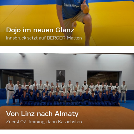
Dojo im neuen Glanz
Innsbruck setzt auf BERGER-Matten
Von Linz nach Almaty
Zuerst OZ-Training, dann Kasachstan