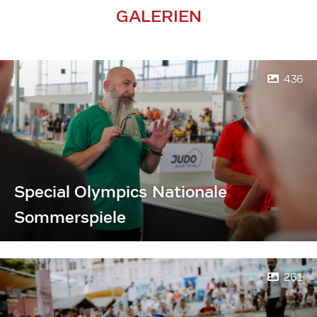
GALERIEN
436
Special Olympics Nationale
Sommerspiele
261