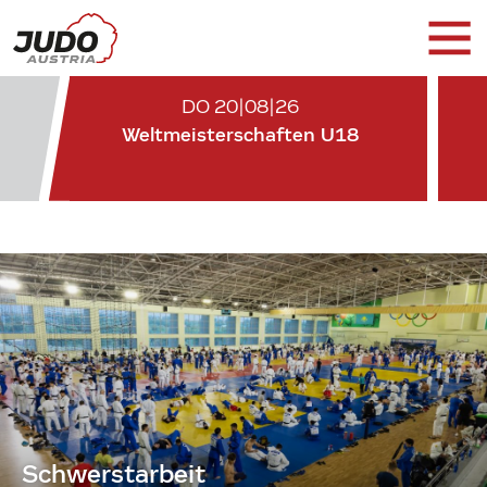
DO 20|08|26
Weltmeisterschaften U18
Schwerstarbeit