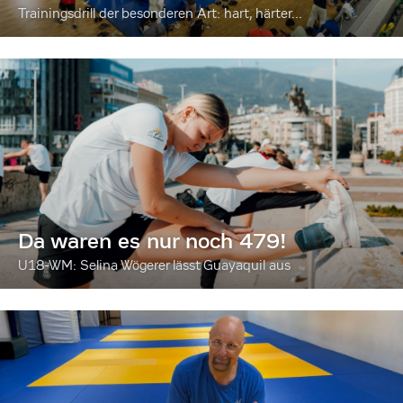
Trainingsdrill der besonderen Art: hart, härter...
Da waren es nur noch 479!
U18-WM: Selina Wögerer lässt Guayaquil aus