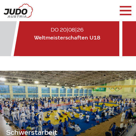
DO 20|08|26
Weltmeisterschaften U18
Schwerstarbeit