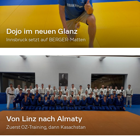
Dojo im neuen Glanz
Innsbruck setzt auf BERGER-Matten
Von Linz nach Almaty
Zuerst OZ-Training, dann Kasachstan