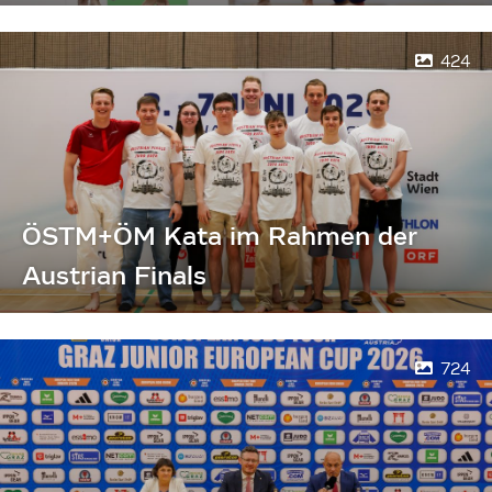
424
ÖSTM+ÖM Kata im Rahmen der
Austrian Finals
724