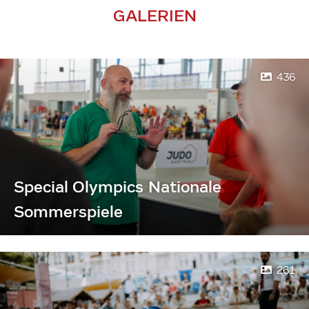
GALERIEN
436
Special Olympics Nationale
Sommerspiele
261