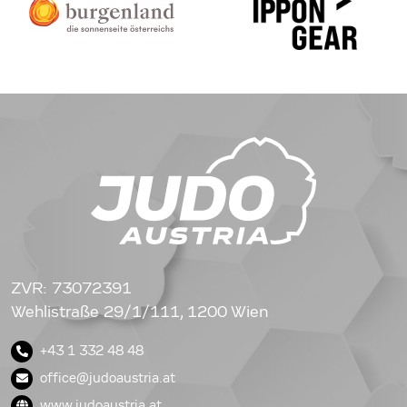
ZVR: 73072391
Wehlistraße 29/1/111, 1200 Wien
+43 1 332 48 48
office@judoaustria.at
www.judoaustria.at